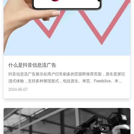
什么是抖音信息流广告
抖音信息流广告展示在用户日常刷多的页面即推荐页面，原生竖屏沉
浸式体验，支持多种展现形式，包括原生、单页、Feedslive、本地
达等，适用于线索收集、App下载、商品推广、门店推广、品牌传播
2024-06-07
等目标。